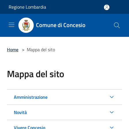
Salta al contenuto principale
Regione Lombardia
Comune di Concesio
Home
>
Mappa del sito
Mappa del sito
Amministrazione
Novità
Vivere Concesio