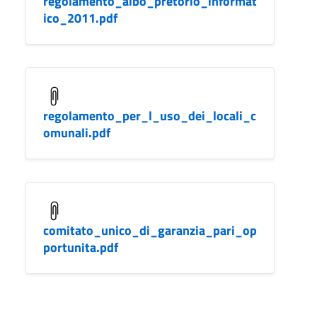
regolamento_albo_pretorio_informat
ico_2011.pdf
regolamento_per_l_uso_dei_locali_c
omunali.pdf
comitato_unico_di_garanzia_pari_op
portunita.pdf