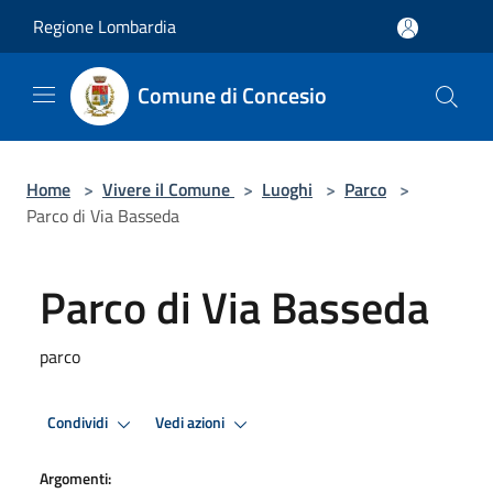
Salta al contenuto principale
Regione Lombardia
Comune di Concesio
Home
>
Vivere il Comune
>
Luoghi
>
Parco
>
Parco di Via Basseda
Parco di Via Basseda
parco
Condividi
Vedi azioni
Argomenti: