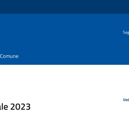
Seg
il Comune
Ved
ale 2023