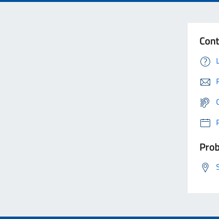
Cont
Prob