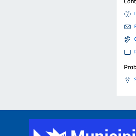
Cont
Prob