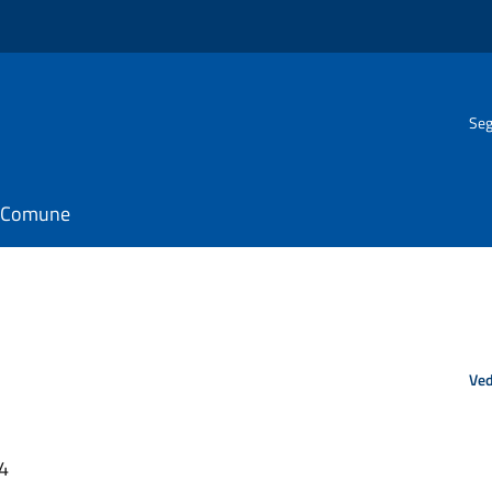
Seg
il Comune
Ved
44