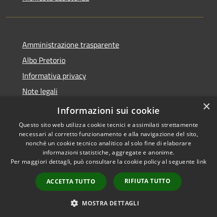
Amministrazione trasparente
Albo Pretorio
Informativa privacy
Note legali
×
Dichiarazione di accessibilità
Informazioni sui cookie
Questo sito web utilizza cookie tecnici e assimilati strettamente
necessari al corretto funzionamento e alla navigazione del sito,
nonché un cookie tecnico analitico al solo fine di elaborare
informazioni statistiche, aggregate e anonime.
RSS
Copyright © 2021 •
Per maggiori dettagli, può consultare la cookie policy al seguente
link
Accessibilità
Comune di Concesio •
Privacy
Powered by
Municipium
•
RIFIUTA TUTTO
ACCETTA TUTTO
Cookie
Accesso redazione
Mappa del sito
MOSTRA DETTAGLI