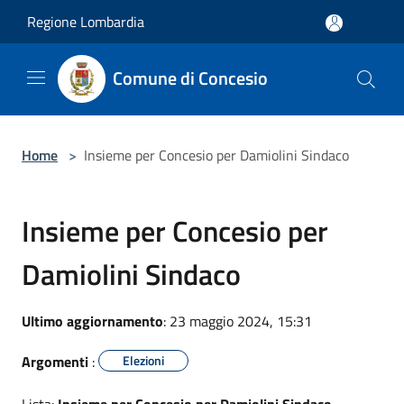
Salta al contenuto principale
Regione Lombardia
Comune di Concesio
Home
>
Insieme per Concesio per Damiolini Sindaco
Insieme per Concesio per
Damiolini Sindaco
Ultimo aggiornamento
: 23 maggio 2024, 15:31
Argomenti
:
Elezioni
Lista:
Insieme per Concesio per Damiolini Sindaco