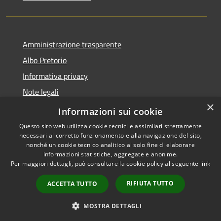
Amministrazione trasparente
Albo Pretorio
Informativa privacy
Note legali
×
Dichiarazione di accessibilità
Informazioni sui cookie
Questo sito web utilizza cookie tecnici e assimilati strettamente
necessari al corretto funzionamento e alla navigazione del sito,
nonché un cookie tecnico analitico al solo fine di elaborare
informazioni statistiche, aggregate e anonime.
RSS
Copyright © 2021 •
Per maggiori dettagli, può consultare la cookie policy al seguente
link
Accessibilità
Comune di Concesio •
Privacy
Powered by
Municipium
•
RIFIUTA TUTTO
ACCETTA TUTTO
Cookie
Accesso redazione
Mappa del sito
MOSTRA DETTAGLI