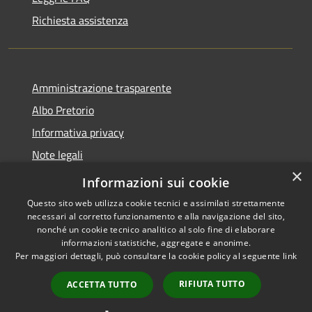
Richiesta assistenza
Amministrazione trasparente
Albo Pretorio
Informativa privacy
Note legali
×
Dichiarazione di accessibilità
Informazioni sui cookie
Questo sito web utilizza cookie tecnici e assimilati strettamente
necessari al corretto funzionamento e alla navigazione del sito,
nonché un cookie tecnico analitico al solo fine di elaborare
informazioni statistiche, aggregate e anonime.
RSS
Copyright © 2021 •
Per maggiori dettagli, può consultare la cookie policy al seguente
link
Accessibilità
Comune di Concesio •
Privacy
Powered by
Municipium
•
RIFIUTA TUTTO
ACCETTA TUTTO
Cookie
Accesso redazione