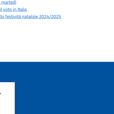
l martedì
 voto in Italia
odo festività natalizie 2024/2025
?