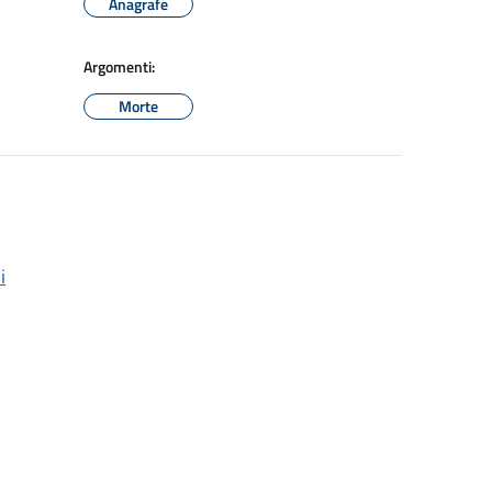
Anagrafe
Argomenti:
Morte
i