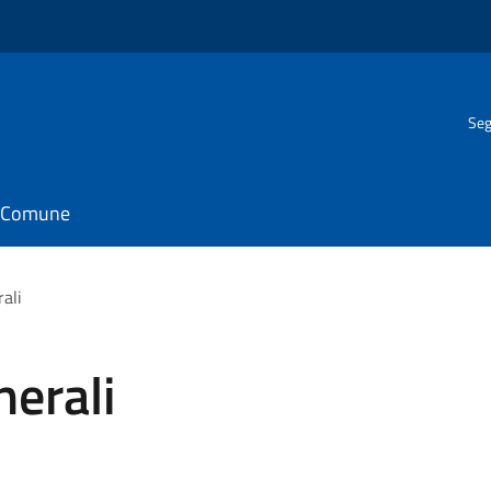
Seg
il Comune
ali
erali