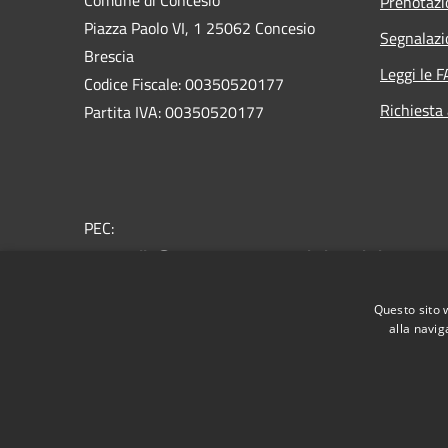
Prenotaz
Piazza Paolo VI, 1 25062 Concesio
Segnalazi
Brescia
Leggi le 
Codice Fiscale: 00350520177
Richiesta
Partita IVA: 00350520177
PEC:
protocollo@pec.comune.concesio.brescia.it
Centralino Unico: 030.2184000
Questo sito 
alla navig
RSS
Accessibilità
Privacy
Cookie
Mappa de