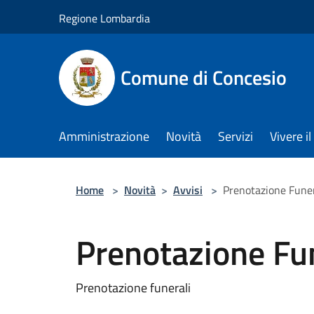
Salta al contenuto principale
Regione Lombardia
Comune di Concesio
Amministrazione
Novità
Servizi
Vivere 
Home
>
Novità
>
Avvisi
>
Prenotazione Funer
Prenotazione Fun
Prenotazione funerali