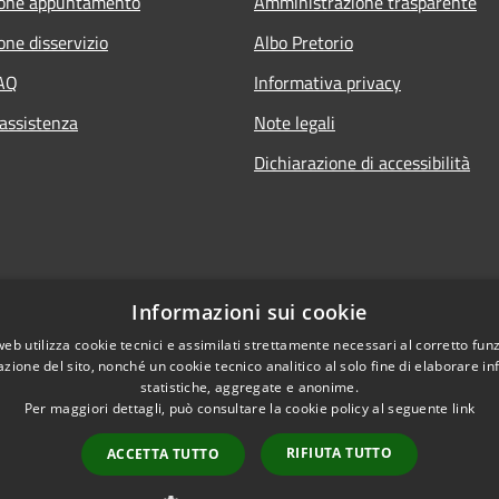
ione appuntamento
Amministrazione trasparente
one disservizio
Albo Pretorio
FAQ
Informativa privacy
 assistenza
Note legali
Dichiarazione di accessibilità
Informazioni sui cookie
web utilizza cookie tecnici e assimilati strettamente necessari al corretto fu
azione del sito, nonché un cookie tecnico analitico al solo fine di elaborare i
statistiche, aggregate e anonime.
Per maggiori dettagli, può consultare la cookie policy al seguente
link
Copyright © 2021 • Comun
l sito
RIFIUTA TUTTO
ACCETTA TUTTO