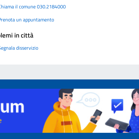
Chiama il comune 030.2184000
Prenota un appuntamento
lemi in città
Segnala disservizio