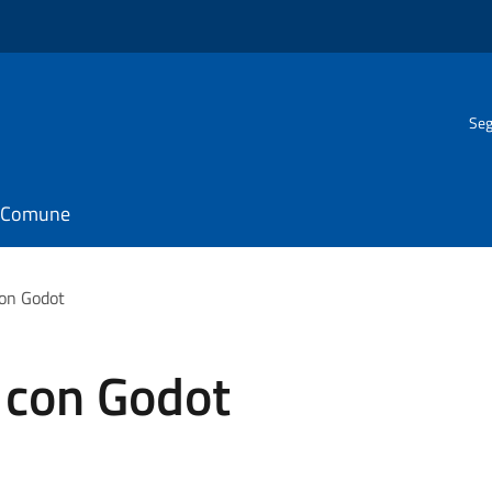
Seg
il Comune
con Godot
 con Godot