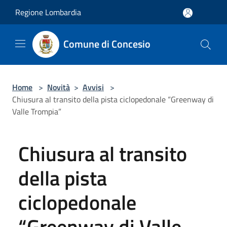
Salta al contenuto principale
Regione Lombardia
Comune di Concesio
Home
>
Novità
>
Avvisi
>
Chiusura al transito della pista ciclopedonale “Greenway di
Valle Trompia”
Chiusura al transito
della pista
ciclopedonale
“Greenway di Valle