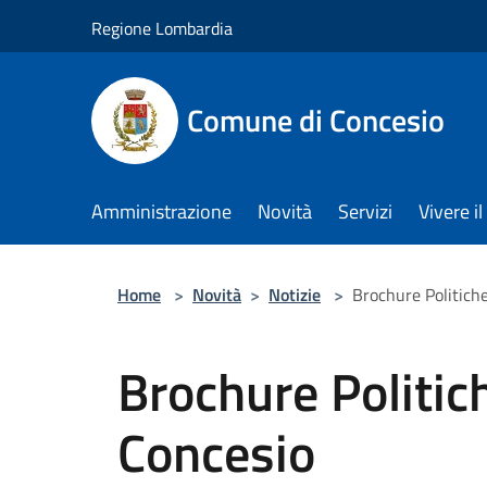
Salta al contenuto principale
Regione Lombardia
Comune di Concesio
Amministrazione
Novità
Servizi
Vivere 
Home
>
Novità
>
Notizie
>
Brochure Politiche
Brochure Politich
Concesio