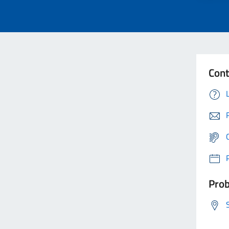
Cont
Prob