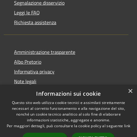
Segnalazione disservizio
Leggi le FAQ
Richiesta assistenza
Amministrazione trasparente
Albo Pretorio
Informativa privacy
Note legali
×
Dichiarazione di accessibilità
Informazioni sui cookie
Questo sito web utilizza cookie tecnici e assimilati strettamente
necessari al corretto funzionamento e alla navigazione del sito,
nonché un cookie tecnico analitico al solo fine di elaborare
informazioni statistiche, aggregate e anonime.
RSS
Copyright © 2021 •
Per maggiori dettagli, può consultare la cookie policy al seguente
link
Accessibilità
Comune di Concesio •
Privacy
Powered by
Municipium
•