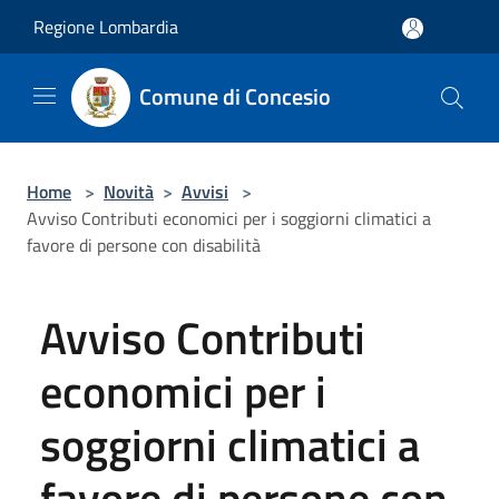
Salta al contenuto principale
Regione Lombardia
Comune di Concesio
Home
>
Novità
>
Avvisi
>
Avviso Contributi economici per i soggiorni climatici a
favore di persone con disabilità
Avviso Contributi
economici per i
soggiorni climatici a
favore di persone con