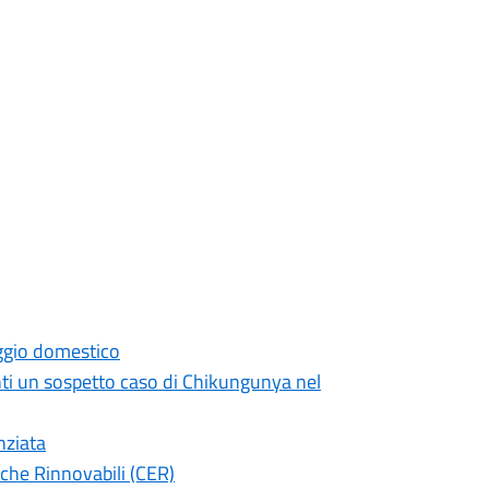
aggio domestico
ti un sospetto caso di Chikungunya nel
nziata
che Rinnovabili (CER)